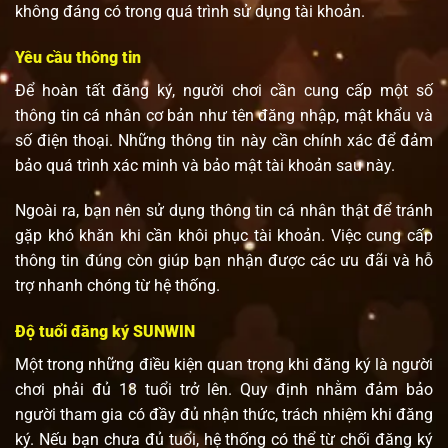
không đáng có trong quá trình sử dụng tài khoản.
Yêu cầu thông tin
Để hoàn tất đăng ký, người chơi cần cung cấp một số
thông tin cá nhân cơ bản như tên đăng nhập, mật khẩu và
số điện thoại. Những thông tin này cần chính xác để đảm
bảo quá trình xác minh và bảo mật tài khoản sau này.
Ngoài ra, bạn nên sử dụng thông tin cá nhân thật để tránh
gặp khó khăn khi cần khôi phục tài khoản. Việc cung cấp
thông tin đúng còn giúp bạn nhận được các ưu đãi và hỗ
trợ nhanh chóng từ hệ thống.
Độ tuổi đăng ký SUNWIN
Một trong những điều kiện quan trọng khi đăng ký là người
chơi phải đủ 18 tuổi trở lên. Quy định nhằm đảm bảo
người tham gia có đầy đủ nhận thức, trách nhiệm khi đăng
ký. Nếu bạn chưa đủ tuổi, hệ thống có thể từ chối đăng ký