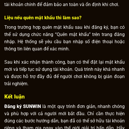
tài khoản chính để đảm bảo an toàn và ổn định khi chơi.
Liệu nếu quên mật khẩu thì làm sao?
Trong trường hợp quên mật khẩu sau khi đăng ký, bạn có
thể sử dụng chức năng “Quên mật khẩu” trên trang đăng
nhập. Hệ thống sẽ yêu cầu bạn nhập số điện thoại hoặc
thông tin liên quan để xác minh.
Sau khi xác nhận thành công, bạn có thể đặt lại mật khẩu
mới và tiếp tục sử dụng tài khoản. Quá trình này khá nhanh
và được hỗ trợ đầy đủ để người chơi không bị gián đoạn
trải nghiệm.
Kết luận
Đăng ký SUNWIN
là một quy trình đơn giản, nhanh chóng
và phù hợp với cả người mới bắt đầu. Chỉ cần thực hiện
đúng các bước hướng dẫn, bạn đã có thể sở hữu tài khoản
riêng và tham gia ngay vào thế giới giải trí hấp dẫn. Hãy