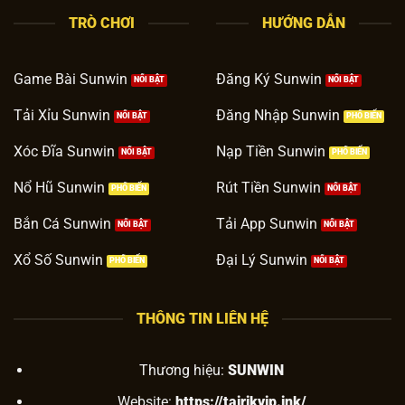
TRÒ CHƠI
HƯỚNG DẪN
Game Bài Sunwin
Đăng Ký Sunwin
Tải Xỉu Sunwin
Đăng Nhập Sunwin
Xóc Đĩa Sunwin
Nạp Tiền Sunwin
Nổ Hũ Sunwin
Rút Tiền Sunwin
Bắn Cá Sunwin
Tải App Sunwin
Xổ Số Sunwin
Đại Lý Sunwin
THÔNG TIN LIÊN HỆ
Thương hiệu:
SUNWIN
Website:
https://tairikvip.ink/