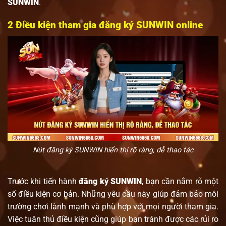
SUNWIN
.
2 Điều kiện tham gia đăng ký SUNWIN online
Nút đăng ký SUNWIN hiển thị rõ ràng, dễ thao tác
Trước khi tiến hành
đăng ký SUNWIN
, bạn cần nắm rõ một
số điều kiện cơ bản. Những yêu cầu này giúp đảm bảo môi
trường chơi lành mạnh và phù hợp với mọi người tham gia.
Việc tuân thủ điều kiện cũng giúp bạn tránh được các rủi ro