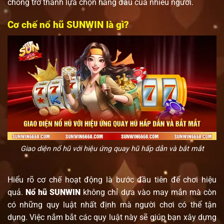
chóng trở thành lựa chọn hàng đầu của nhiều người.
Cơ chế nổ hũ SUNWIN là gì?
Giao diện nổ hũ với hiệu ứng quay hũ hấp dẫn và bắt mắt
Hiểu rõ cơ chế hoạt động là bước đầu tiên để chơi hiệu
quả.
Nổ hũ SUNWIN
không chỉ dựa vào may mắn mà còn
có những quy luật nhất định mà người chơi có thể tận
dụng. Việc nắm bắt các quy luật này sẽ giúp bạn xây dựng