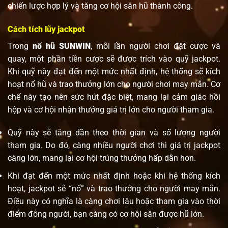
chiến lược hợp lý và tăng cơ hội săn hũ thành công.
Cách tích lũy jackpot
Trong
nổ hũ SUNWIN
, mỗi lần người chơi đặt cược và
quay, một phần tiền cược sẽ được trích vào quỹ jackpot.
Khi quỹ này đạt đến một mức nhất định, hệ thống sẽ kích
hoạt nổ hũ và trao thưởng lớn cho người chơi may mắn. Cơ
chế này tạo nên sức hút đặc biệt, mang lại cảm giác hồi
hộp và cơ hội nhận thưởng giá trị lớn cho người tham gia.
Quỹ này sẽ tăng dần theo thời gian và số lượng người
tham gia. Do đó, càng nhiều người chơi thì giá trị jackpot
càng lớn, mang lại cơ hội trúng thưởng hấp dẫn hơn.
Khi đạt đến một mức nhất định hoặc khi hệ thống kích
hoạt, jackpot sẽ “nổ” và trao thưởng cho người may mắn.
Điều này có nghĩa là càng chơi lâu hoặc tham gia vào thời
điểm đông người, bạn càng có cơ hội săn được hũ lớn.