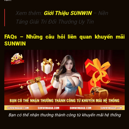
Xem thêm:
Giới Thiệu SUNWIN
– Nền
Tảng Giải Trí Đổi Thưởng Uy Tín
FAQs – Những câu hỏi liên quan khuyến mãi
SUNWIN
Bạn có thể nhận thưởng thành công từ khuyến mãi hệ thống