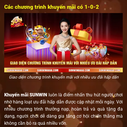
Các chương trình khuyến mãi có 1-0-2
Giao diện chương trình khuyến mãi với nhiều ưu đãi hấp dẫn
Khuyến mãi SUNWIN
luôn là điểm nhấn thu hút người chơi
nhờ hàng loạt ưu đãi hấp dẫn được cập nhật mỗi ngày. Với
nhiều chương trình thưởng nạp, hoàn trả và quà tặng đa
dạng, người chơi dễ dàng gia tăng cơ hội chiến thắng mà
không cần bỏ ra quá nhiều vốn.