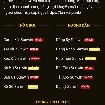
game, casino live và nhiều trò chơi đa dạng. Bảo mật cao,
giao dịch nhanh cùng hàng loạt khuyến mãi mỗi ngày cho
người chơi. Truy cập ngay
https://tairikvip.ink/
TRÒ CHƠI
HƯỚNG DẪN
Game Bài Sunwin
Đăng Ký Sunwin
Tải Xỉu Sunwin
Đăng Nhập Sunwin
Xóc Đĩa Sunwin
Nạp Tiền Sunwin
Nổ Hũ Sunwin
Rút Tiền Sunwin
Bắn Cá Sunwin
Tải App Sunwin
Xổ Số Sunwin
Đại Lý Sunwin
THÔNG TIN LIÊN HỆ