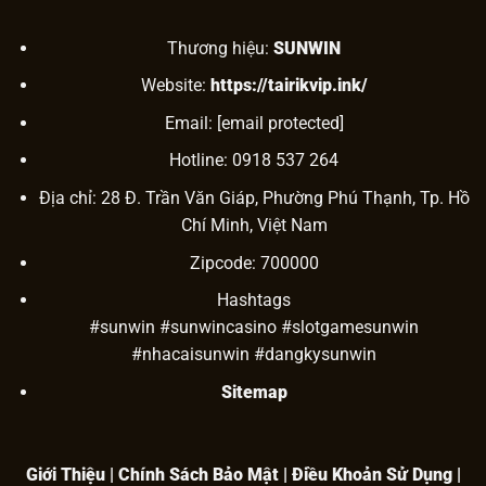
Thương hiệu:
SUNWIN
Website:
https://tairikvip.ink/
Email:
[email protected]
Hotline: 0918 537 264
Địa chỉ: 28 Đ. Trần Văn Giáp, Phường Phú Thạnh, Tp. Hồ
Chí Minh, Việt Nam
Zipcode: 700000
Hashtags
#sunwin #sunwincasino #slotgamesunwin
#nhacaisunwin #dangkysunwin
Sitemap
Giới Thiệu
|
Chính Sách Bảo Mật
|
Điều Khoản Sử Dụng
|