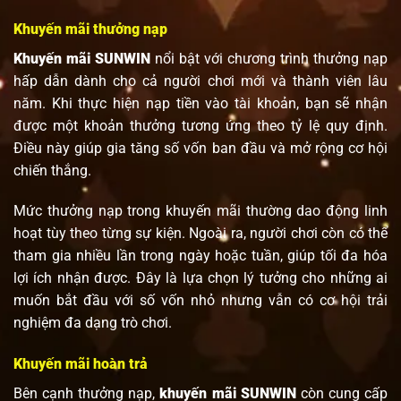
Khuyến mãi thưởng nạp
Khuyến mãi SUNWIN
nổi bật với chương trình thưởng nạp
hấp dẫn dành cho cả người chơi mới và thành viên lâu
năm. Khi thực hiện nạp tiền vào tài khoản, bạn sẽ nhận
được một khoản thưởng tương ứng theo tỷ lệ quy định.
Điều này giúp gia tăng số vốn ban đầu và mở rộng cơ hội
chiến thắng.
Mức thưởng nạp trong khuyến mãi thường dao động linh
hoạt tùy theo từng sự kiện. Ngoài ra, người chơi còn có thể
tham gia nhiều lần trong ngày hoặc tuần, giúp tối đa hóa
lợi ích nhận được. Đây là lựa chọn lý tưởng cho những ai
muốn bắt đầu với số vốn nhỏ nhưng vẫn có cơ hội trải
nghiệm đa dạng trò chơi.
Khuyến mãi hoàn trả
Bên cạnh thưởng nạp,
khuyến mãi SUNWIN
còn cung cấp