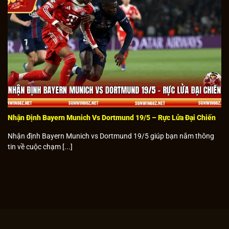
Nhận Định Bayern Munich Vs Dortmund 19/5 – Rực Lửa Đại Chiến
Nhận định Bayern Munich vs Dortmund 19/5 giúp bạn nắm thông
tin về cuộc chạm [...]