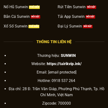
Nổ Hũ Sunwin
Rút Tiền Sunwin
Bắn Cá Sunwin
Tải App Sunwin
Xổ Số Sunwin
Đại Lý Sunwin
THÔNG TIN LIÊN HỆ
Thương hiệu:
SUNWIN
Website:
https://tairikvip.ink/
Email:
[email protected]
Hotline: 0918 537 264
Địa chỉ: 28 Đ. Trần Văn Giáp, Phường Phú Thạnh, Tp. Hồ
Chí Minh, Việt Nam
Zipcode: 700000