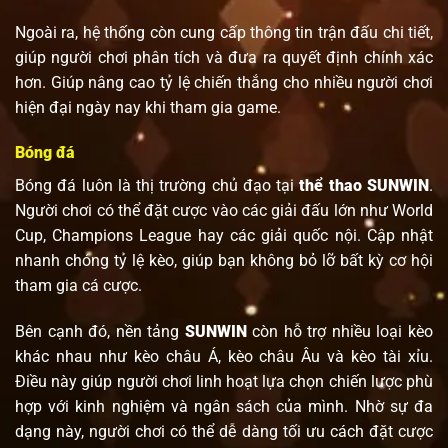
Ngoài ra, hệ thống còn cung cấp thông tin trận đấu chi tiết,
giúp người chơi phân tích và đưa ra quyết định chính xác
hơn. Giúp nâng cao tỷ lệ chiến thắng cho nhiều người chơi
hiện đại ngày nay khi tham gia game.
Bóng đá
Bóng đá luôn là thị trường chủ đạo tại
thể thao SUNWIN
.
Người chơi có thể đặt cược vào các giải đấu lớn như World
Cup, Champions League hay các giải quốc nội. Cập nhật
nhanh chóng tỷ lệ kèo, giúp bạn không bỏ lỡ bất kỳ cơ hội
tham gia cá cược.
Bên cạnh đó, nền tảng
SUNWIN
còn hỗ trợ nhiều loại kèo
khác nhau như kèo châu Á, kèo châu Âu và kèo tài xỉu.
Điều này giúp người chơi linh hoạt lựa chọn chiến lược phù
hợp với kinh nghiệm và ngân sách của mình. Nhờ sự đa
dạng này, người chơi có thể dễ dàng tối ưu cách đặt cược