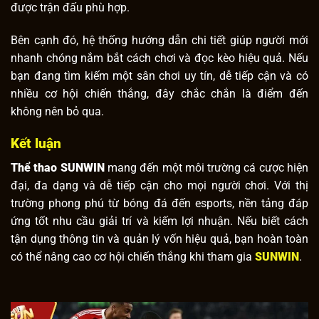
được trận đấu phù hợp.
Bên cạnh đó, hệ thống hướng dẫn chi tiết giúp người mới
nhanh chóng nắm bắt cách chơi và đọc kèo hiệu quả. Nếu
bạn đang tìm kiếm một sân chơi uy tín, dễ tiếp cận và có
nhiều cơ hội chiến thắng, đây chắc chắn là điểm đến
không nên bỏ qua.
Kết luận
Thể thao SUNWIN
mang đến một môi trường cá cược hiện
đại, đa dạng và dễ tiếp cận cho mọi người chơi. Với thị
trường phong phú từ bóng đá đến esports, nền tảng đáp
ứng tốt nhu cầu giải trí và kiếm lợi nhuận. Nếu biết cách
tận dụng thông tin và quản lý vốn hiệu quả, bạn hoàn toàn
có thể nâng cao cơ hội chiến thắng khi tham gia
SUNWIN
.