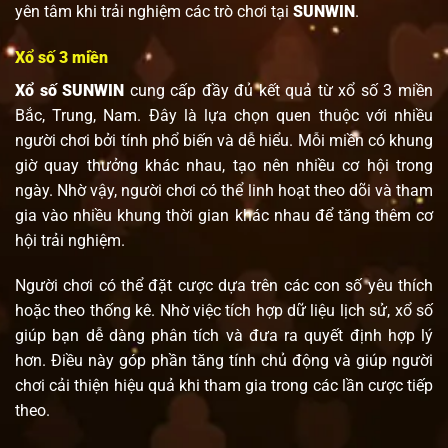
yên tâm khi trải nghiệm các trò chơi tại
SUNWIN
.
Xổ số 3 miền
Xổ số SUNWIN
cung cấp đầy đủ kết quả từ xổ số 3 miền
Bắc, Trung, Nam. Đây là lựa chọn quen thuộc với nhiều
người chơi bởi tính phổ biến và dễ hiểu. Mỗi miền có khung
giờ quay thưởng khác nhau, tạo nên nhiều cơ hội trong
ngày. Nhờ vậy, người chơi có thể linh hoạt theo dõi và tham
gia vào nhiều khung thời gian khác nhau để tăng thêm cơ
hội trải nghiệm.
Người chơi có thể đặt cược dựa trên các con số yêu thích
hoặc theo thống kê. Nhờ việc tích hợp dữ liệu lịch sử, xổ số
giúp bạn dễ dàng phân tích và đưa ra quyết định hợp lý
hơn. Điều này góp phần tăng tính chủ động và giúp người
chơi cải thiện hiệu quả khi tham gia trong các lần cược tiếp
theo.