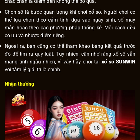
chắc chắn là điểm đến không thể bỏ qua.
Chọn số là bước quan trọng khi chơi xổ số. Người chơi có
thể lựa chọn theo cảm tính, dựa vào ngày sinh, số may
mắn hoặc theo các phương pháp thống kê. Mỗi cách đều
có ưu và nhược điểm riêng.
Ngoài ra, bạn cũng có thể tham khảo bảng kết quả trước
đó để tìm ra quy luật. Tuy nhiên, cần nhớ rằng xổ số vẫn
mang tính ngẫu nhiên, vì vậy hãy chơi tại
xổ số SUNWIN
với tâm lý giải trí là chính.
Nhận thưởng