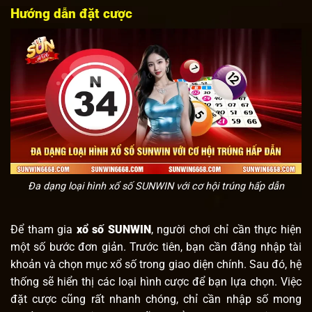
Hướng dẫn đặt cược
Đa dạng loại hình xổ số SUNWIN với cơ hội trúng hấp dẫn
Để tham gia
xổ số SUNWIN
, người chơi chỉ cần thực hiện
một số bước đơn giản. Trước tiên, bạn cần đăng nhập tài
khoản và chọn mục xổ số trong giao diện chính. Sau đó, hệ
thống sẽ hiển thị các loại hình cược để bạn lựa chọn. Việc
đặt cược cũng rất nhanh chóng, chỉ cần nhập số mong