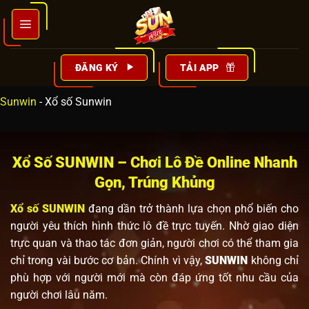
Bỏ
qua
nội
dung
ĐĂNG KÝ
TẢI APP
Sunwin
-
Xổ số Sunwin
Xổ Số SUNWIN – Chơi Lô Đề Online Nhanh
Gọn, Trúng Khủng
Xổ số SUNWIN
đang dần trở thành lựa chọn phổ biến cho
người yêu thích hình thức lô đề trực tuyến. Nhờ giao diện
trực quan và thao tác đơn giản, người chơi có thể tham gia
chỉ trong vài bước cơ bản. Chính vì vậy,
SUNWIN
không chỉ
phù hợp với người mới mà còn đáp ứng tốt nhu cầu của
người chơi lâu năm.