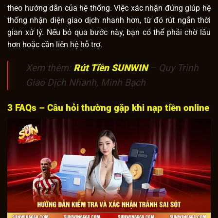
theo hướng dẫn của hệ thống. Việc xác nhận đúng giúp hệ
thống nhận diện giao dịch nhanh hơn, từ đó rút ngắn thời
gian xử lý. Nếu bỏ qua bước này, bạn có thể phải chờ lâu
hơn hoặc cần liên hệ hỗ trợ.
Xem thêm:
Rút Tiền SUNWIN
– Quy Trình
Giao Dịch Nhanh, Minh Bạch
3 FAQs – Câu hỏi thường gặp khi nạp tiền online