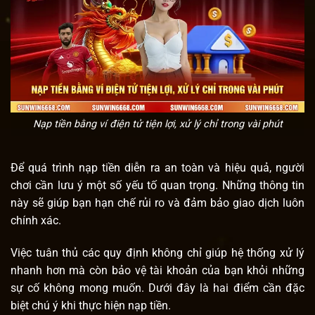
Nạp tiền bằng ví điện tử tiện lợi, xử lý chỉ trong vài phút
Để quá trình nạp tiền diễn ra an toàn và hiệu quả, người
chơi cần lưu ý một số yếu tố quan trọng. Những thông tin
này sẽ giúp bạn hạn chế rủi ro và đảm bảo giao dịch luôn
chính xác.
Việc tuân thủ các quy định không chỉ giúp hệ thống xử lý
nhanh hơn mà còn bảo vệ tài khoản của bạn khỏi những
sự cố không mong muốn. Dưới đây là hai điểm cần đặc
biệt chú ý khi thực hiện nạp tiền.