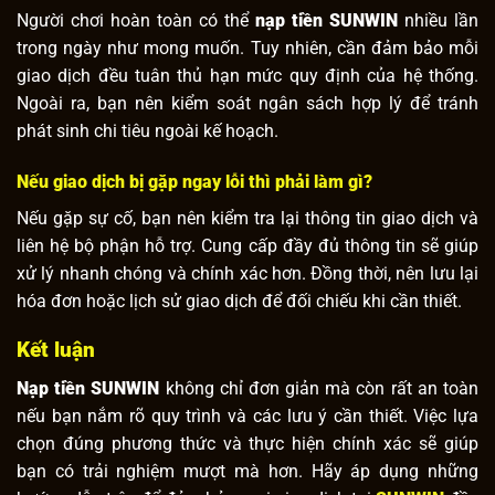
Người chơi hoàn toàn có thể
nạp tiền SUNWIN
nhiều lần
trong ngày như mong muốn. Tuy nhiên, cần đảm bảo mỗi
giao dịch đều tuân thủ hạn mức quy định của hệ thống.
Ngoài ra, bạn nên kiểm soát ngân sách hợp lý để tránh
phát sinh chi tiêu ngoài kế hoạch.
Nếu giao dịch bị gặp ngay lỗi thì phải làm gì?
Nếu gặp sự cố, bạn nên kiểm tra lại thông tin giao dịch và
liên hệ bộ phận hỗ trợ. Cung cấp đầy đủ thông tin sẽ giúp
xử lý nhanh chóng và chính xác hơn. Đồng thời, nên lưu lại
hóa đơn hoặc lịch sử giao dịch để đối chiếu khi cần thiết.
Kết luận
Nạp tiền SUNWIN
không chỉ đơn giản mà còn rất an toàn
nếu bạn nắm rõ quy trình và các lưu ý cần thiết. Việc lựa
chọn đúng phương thức và thực hiện chính xác sẽ giúp
bạn có trải nghiệm mượt mà hơn. Hãy áp dụng những