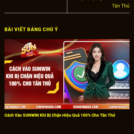
Tân Thủ
BÀI VIẾT ĐÁNG CHÚ Ý
Cách Vào SUNWIN Khi Bị Chặn Hiệu Quả 100% Cho Tân Thủ