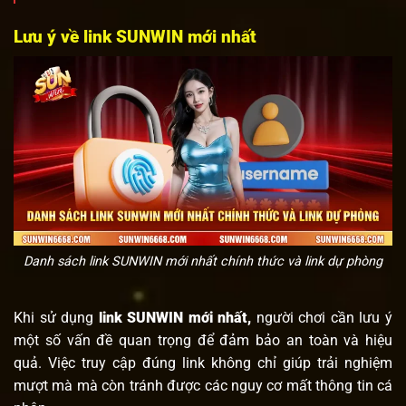
Lưu ý về link SUNWIN mới nhất
Danh sách link SUNWIN mới nhất chính thức và link dự phòng
Khi sử dụng
link SUNWIN mới nhất,
người chơi cần lưu ý
một số vấn đề quan trọng để đảm bảo an toàn và hiệu
quả. Việc truy cập đúng link không chỉ giúp trải nghiệm
mượt mà mà còn tránh được các nguy cơ mất thông tin cá