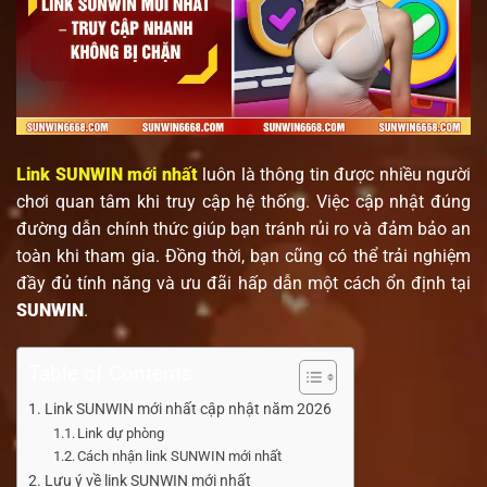
Link SUNWIN mới nhất
luôn là thông tin được nhiều người
chơi quan tâm khi truy cập hệ thống. Việc cập nhật đúng
đường dẫn chính thức giúp bạn tránh rủi ro và đảm bảo an
toàn khi tham gia. Đồng thời, bạn cũng có thể trải nghiệm
đầy đủ tính năng và ưu đãi hấp dẫn một cách ổn định tại
SUNWIN
.
Table of Contents
Link SUNWIN mới nhất cập nhật năm 2026
Link dự phòng
Cách nhận link SUNWIN mới nhất
Lưu ý về link SUNWIN mới nhất