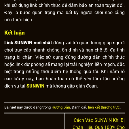
khi sử dụng link chính thức để đảm bảo an toàn tuyệt đối.
Đây là bước quan trọng mà bất kỳ người chơi nào cũng
nên thực hiện.
Kết luận
Link SUNWIN mới nhất
đóng vai trò quan trọng giúp người
chơi truy cập nhanh chóng, ổn định và hạn chế tối đa tình
trạng bị chặn. Việc sử dụng đúng đường dẫn chính thức
hoặc link dự phòng sẽ mang lại trải nghiệm liền mạch, đặc
biệt trong những thời điểm hệ thống quá tải. Khi nắm rõ
các lưu ý này, bạn hoàn toàn có thể yên tâm tận hưởng
dịch vụ tại
SUNWIN
mà không gặp gián đoạn.
Bài viết này được đăng trong
Hướng Dẫn
. Đánh dấu
liên kết thường trực
.
Cách Vào SUNWIN Khi Bị
Chặn Hiệu Quả 100% Cho