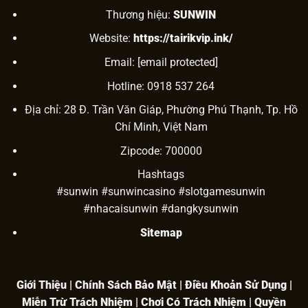
Thương hiệu:
SUNWIN
Website:
https://tairikvip.ink/
Email:
[email protected]
Hotline: 0918 537 264
Địa chỉ: 28 Đ. Trần Văn Giáp, Phường Phú Thạnh, Tp. Hồ
Chí Minh, Việt Nam
Zipcode: 700000
Hashtags
#sunwin #sunwincasino #slotgamesunwin
#nhacaisunwin #dangkysunwin
Sitemap
Giới Thiệu
|
Chính Sách Bảo Mật
|
Điều Khoản Sử Dụng
|
Miễn Trừ Trách Nhiệm
|
Chơi Có Trách Nhiệm
|
Quyền