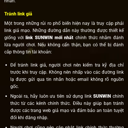
nhân.
Tránh link giả
Một trong những rủi ro phổ biến hiện nay là truy cập phải
link giả mạo. Những đường dẫn này thường được thiết kế
giống với
link SUNWIN mới nhất
chính thức nhằm đánh
lừa người chơi. Nếu không cẩn thận, bạn có thể bị đánh
cắp thông tin tài khoản:
Để tránh link giả, người chơi nên kiểm tra kỹ địa chỉ
trước khi truy cập. Không nên nhấp vào các đường link
lạ được gửi qua tin nhắn hoặc email không rõ nguồn
gốc.
Ngoài ra, hãy luôn ưu tiên sử dụng link
SUNWIN
chính
thức từ các kênh chính thức. Điều này giúp bạn tránh
được các trang web giả mạo và đảm bảo an toàn tuyệt
đối khi đăng nhập.
Người chơi cũng nên cập nhật link chính thức thường