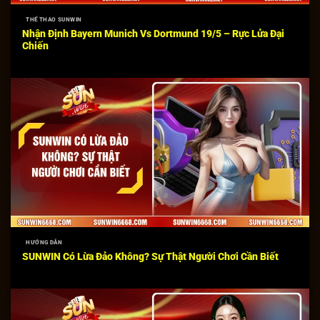
THỂ THAO SUNWIN
Nhận Định Bayern Munich Vs Dortmund 19/5 – Rực Lửa Đại
Chiến
HƯỚNG DẪN
SUNWIN Có Lừa Đảo Không? Sự Thật Người Chơi Cần Biết