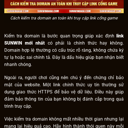
Cách kiểm tra domain an toàn khi truy cập link cổng game
Kiểm tra domain là bước quan trọng giúp xác định
link
SUNWIN mới nhất
có phải là chính thức hay không.
Domain hợp lệ thường có cấu trúc rõ ràng, không chứa ký
tự lạ hoặc sai chính tả. Đây là dấu hiệu giúp bạn nhận biết
nhanh chóng.
Ngoài ra, người chơi cũng nên chú ý đến chứng chỉ bảo
mật của website. Một link chính thức uy tín thường sử
dụng giao thức HTTPS để bảo vệ dữ liệu. Điều này giúp
đảm bảo thông tin của bạn không bị đánh cắp trong quá
trình truy cập.
Việc kiểm tra domain không mất nhiều thời gian nhưng lại
mang lại hiệu quả cao. Hãy hình thành thói quen này mỗi