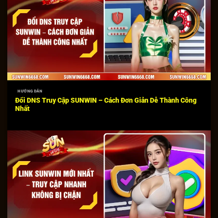
HƯỚNG DẪN
Đổi DNS Truy Cập SUNWIN – Cách Đơn Giản Dễ Thành Công
Nhất